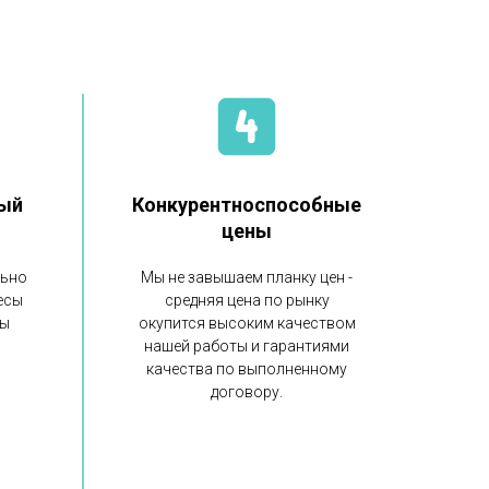
ый
Конкурентноспособные
цены
льно
Мы не завышаем планку цен -
есы
средняя цена по рынку
ны
окупится высоким качеством
нашей работы и гарантиями
качества по выполненному
договору.