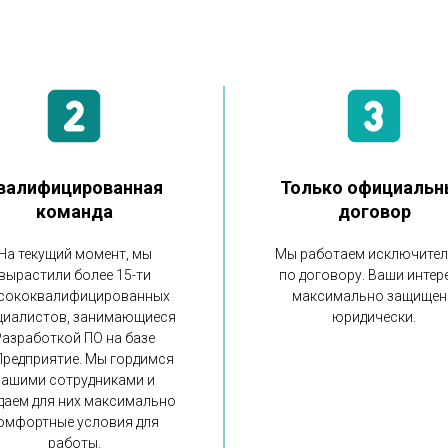
валифицированная
Только официальн
команда
договор
На текущий момент, мы
Мы работаем исключите
вырастили более 15-ти
по договору. Ваши интер
сококвалифицированных
максимально защище
циалистов, занимающиеся
юридически.
Разработкой ПО на базе
Предприятие. Мы гордимся
нашими сотрудниками и
даем для них максимально
омфортные условия для
работы.